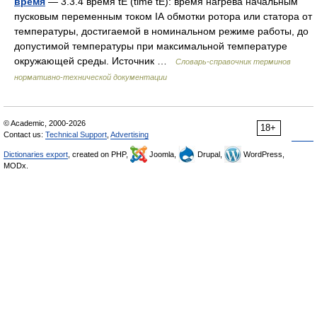
время
— 3.3.4 время tE (time tE): время нагрева начальным
пусковым переменным током IА обмотки ротора или статора от
температуры, достигаемой в номинальном режиме работы, до
допустимой температуры при максимальной температуре
окружающей среды. Источник …
Словарь-справочник терминов
нормативно-технической документации
© Academic, 2000-2026
18+
Contact us:
Technical Support
,
Advertising
Dictionaries export
, created on PHP,
Joomla,
Drupal,
WordPress,
MODx.